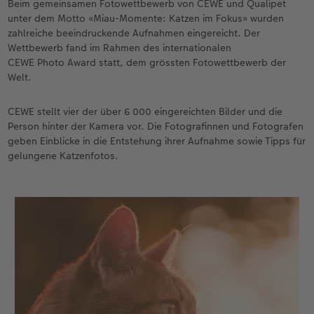
Beim gemeinsamen Fotowettbewerb von CEWE und Qualipet
en
Personalisierter Schuber
Matte Prints
Photo Streetmap Poster
Weitere Anlässe
Dekoration
Wandkalender mit Design
Sofortgrusskarten
Zum Geburtstag
Hochzeit
unter dem Motto «Miau-Momente: Katzen im Fokus» wurden
zahlreiche beeindruckende Aufnahmen eingereicht. Der
Erinnerungstasche
Premium Poster
Fotocollage
Klappkarten
Spiele
Wandkalender A4
Sofortfotosets
Muttertagsgeschenke
Jahrbuch
Wettbewerb fand im Rahmen des internationalen
CEWE Photo Award statt, dem grössten Fotowettbewerb der
CEWE FOTOBUCH Kids
Fotosets
hexxas
Fotokarten
Schule & Büro
Wandkalender A4 Panorama
Sofortcollagen
Geschenke zum Abschied
Fotowettbewerbe
Welt.
Einband mit Leder und Leinen
Fotosticker
Acrylglas
Postkarten
Haustiere
Wandkalender A3
Mehrteilige Sofortfotos
Fotogeschenke zum Osterfest
Kundengeschichten
CEWE stellt vier der über 6 000 eingereichten Bilder und die
 & App
Person hinter der Kamera vor. Die Fotografinnen und Fotografen
Erste Schritte
Sofortfotos
Alu Dibond
Einzelkarten im Direktversand
Faber-Castell
Tischkalender Quadratisch
Biometrische Passfotos
für Brautpaare
geben Einblicke in die Entstehung ihrer Aufnahme sowie Tipps für
gelungene Katzenfotos.
Bestellwege
Passfotos
Foto auf Holz
Art Prints
Zubehör
Filiale finden
für den JGA
Webinare
Zubehör
Gallery Print
Foto-Geschenkbox
Kundenbeispiele
Hartschaum
Geschenkidee
Kundengeschichten
Mehrteiler
CEWE Geschenkgutschein
Coffeetable Book «Art Collection»
Wandgestaltung
Foto-Leckerlidose