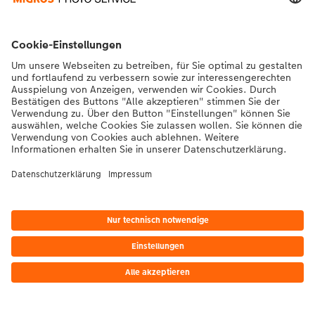
Kontakt & Hilfe
Die Migros
Bei Fragen zu Produkten oder der Bestellung können Sie uns gerne von
Montag bis Samstag von 8:00 – 20:00 Uhr und Sonntag von 10:00 –
20:00 Uhr (gesetzliche Feiertage ausgenommen) unter der
Telefonnummer
043 5500 564
kontaktieren.
DE
|
FR
|
IT
*Die Preise gelten inkl. MWST zzgl. Versandkosten gem.
Preisliste
Das abgebildete
Produkt hat ggfs. einen höheren Preis.
|
AGB
|
Datenschutz
|
Impressum