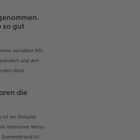
ufgenommen.
o so gut
einen variablen ND-
5 geändert und den
erden lässt.
aren die
ist ein Beispiel
ein intensives Weiss
er Sonnenbrand ist