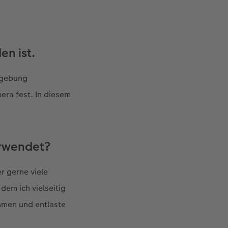
en ist.
mgebung
mera fest. In diesem
erwendet?
r gerne viele
dem ich vielseitig
ehmen und entlaste