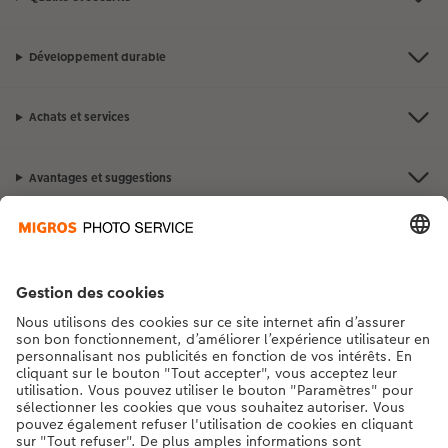
Développement durable
Achats et services
Avantages et suggestions
Contact et aide
La Migros
Si vous avez des questions concernant nos produits ou votre commande,
n'hésitez pas à nous contacter du lundi au dimanche, de 9h00 à 20h00
(hors jours fériés), au numéro de téléphone
043 5500 295
• 7j/7 • de 9h à
20h
DE
|
FR
|
IT