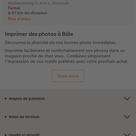
Imprimer des photos à Bâle
Découvrez la diversité de nos bornes photo immédiates.
Imprimez facilement et confortablement vos photos dans un
magasin proche de chez vous. Combinez simplement
l’impression de vos motifs préférés avec votre prochain achat.
Outre les tirages photo, nous vous offrons la possibilité
d’imprimer des pêle-mêle, des designs ou d’autres produits
Show more
photo immédiats directement sur place et à emporter.
Moyens de paiement
Mode de livraison
Qualité et sécurité