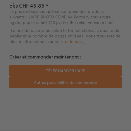
dès CHF 45.85
*
Témoignages clients
Photo sur carton mousse
Idées de cadeaux
Le prix de base indiqué se compose des produits
suivants : LIVRE PHOTO CEWE A4 Portrait, couverture
rigide, papier satiné (26 p.) & effet relief vernis brillant
Coffeetable Book «Art Collection»
Multi-déco
Carte cadeau CEWE
(Le prix de base varie selon le format choisi, la qualité du
papier et le nombre de pages utilisées. Vous trouverez de
Accessoires
Conseils décoration murale
Boîte à friandises personnalisée
plus d’informations sur la
liste de prix
.)
Accessoires
Nouveautés
Créer et commander maintenant :