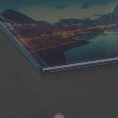
Couverture rigide
La couverture connue et appréciée des albums
photo protège votre LIVRE PHOTO CEWE de
l’extérieur.
Ultra haute résistance
Le recto, le verso et la tranche sont
entièrement personnalisables
Effets reliefs disponibles sur le titre de la
couverture (vernis, argent ou or au choix)
Disponible pour les formats : A5, Carré,
A4 Portrait, A4 Panorama, XL, XXL
portrait, XXL Panorama.
Jusqu’à 202 pages