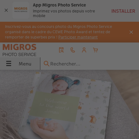
App Migros Photo Service
Imprimez vos photos depuis votre
mobile
Inscrivez-vous au concours photo du Migros Photo Service
organisé dans le cadre du CEWE Photo Award et tentez de
remporter de superbes prix !
Participer maintenant
Menu
Menu
LIVRE PHOTO CEWE
Tirages photo
Décos murales
Faire-part
Cadeaux photo
Calendriers
Photos immédiates
Idées de cadeaux
Inspirations
 CEWE
Aperçu
Aperçu
Aperçu
Aperçu
Aperçu
Aperçu
Aperçu
Aperçu
Aperçu
s
Formats
Tirages photo
Photo sur toile
Mariage
Coques
Calendriers muraux
Photos immédiates
pour grands-parents
Voyage & vacances
Couvertures
Tirage photo encadré
Poster Premium
Naissance
Puzzles photo
Calendriers de bureau
Photos immédiates avec cadre
pour les amoureux
Idées de cadeaux