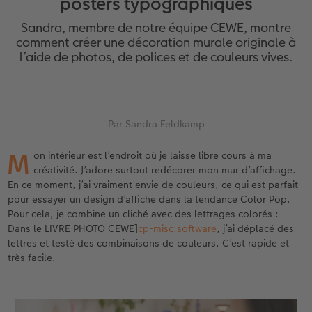
posters typographiques
eaux
Étui personnalisé
Tirages photo sur papier recyclé
Affiche carte personnalisée
Autres occasions
Décoration
Calendriers muraux avec design
Carte de vœux personnalisée
pour l’anniversaire
Mariage
Sandra, membre de notre équipe CEWE, montre
Pochette souvenirs
Poster premium
Pêle-mêle
Cartes à rabat
Jeux
Calendrier mural A4
Planche de photos
Cadeaux de fête des mères
Livre de l’année
comment créer une décoration murale originale à
l’aide de photos, de polices et de couleurs vives.
LIVRE PHOTO CEWE Bébé
Lot de photos
hexxas
Cartes photo
École et bureau
Calendrier mural A4 Panorama
Pêle-mêle
Cadeaux pour le départ
Concours photos
Couverture en cuir et en lin
Autocollants photo
Photo sous plexi
Cartes postales
Animaux de compagnie
Calendrier mural A3
Photo polyptique
Cadeaux photo pour Pâques
Témoignages
 & App
Par Sandra Feldkamp
Premières étapes
Tirages immédiats
Photo sur alu-dibond
Carte à l’unité
Faber-Castell
Calendrier de bureau carré
Photos d’identité biométriques
pour les jeunes mariés
M
on intérieur est l’endroit où je laisse libre cours à ma
créativité. J’adore surtout redécorer mon mur d’affichage.
Possibilités de commande
Photo d’identité
Photo sur bois
Tirages créatifs
Accessoires
Trouvez un magasin
pour l’EVJF
En ce moment, j’ai vraiment envie de couleurs, ce qui est parfait
pour essayer un design d’affiche dans la tendance Color Pop.
Exemples
Accessoires
Tableau photo Prestige
Boîte cadeau photo
Pour cela, je combine un cliché avec des lettrages colorés :
Dans le LIVRE PHOTO CEWE]
cp-misc:software
, j’ai déplacé des
Témoignages clients
Photo sur carton mousse
Idées de cadeaux
lettres et testé des combinaisons de couleurs. C’est rapide et
très facile.
Coffeetable Book «Art Collection»
Multi-déco
Carte cadeau CEWE
Accessoires
Conseils décoration murale
Boîte à friandises personnalisée