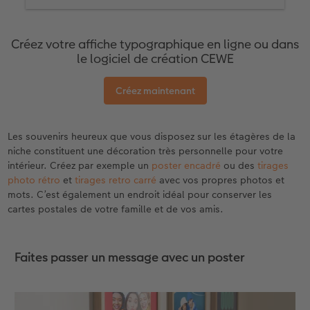
Ensuite, j’applique une jolie couleur d’arrière-
plan sur le reste de la surface.
Créez votre affiche typographique en ligne ou dans
Passons maintenant à la typographie : Dans
le logiciel de création CEWE
la section « Texte », j’ajoute une zone de texte
et je la place sur mon arrière-plan. Il ne
manque plus que la police. Je peux
Créez maintenant
simplement la saisir, la modifier et la déplacer
ici. Une grille affichée m’aide à aligner les
lettres avec précision.
Les souvenirs heureux que vous disposez sur les étagères de la
niche constituent une décoration très personnelle pour votre
J’adore expérimenter avec le texte : Je teste
intérieur. Créez par exemple un
poster encadré
ou des
tirages
différentes couleurs, je modifie l’espacement
photo rétro
et
tirages retro carré
avec vos propres photos et
entre les lettres et les lignes ou encore, je
mots. C’est également un endroit idéal pour conserver les
joue avec les tailles et les polices. Je continue
cartes postales de votre famille et de vos amis.
jusqu’à ce que j’aie le sentiment que tout est
en place.
Mon conseil :
Les lettres individuelles ont un effet
Faites passer un message avec un poster
très différent lorsqu’elles sont par exemple à
l’envers et vues sous un nouvel angle. Parfois,
selon la police, elles peuvent même être
assemblées pour former de nouvelles lettres.