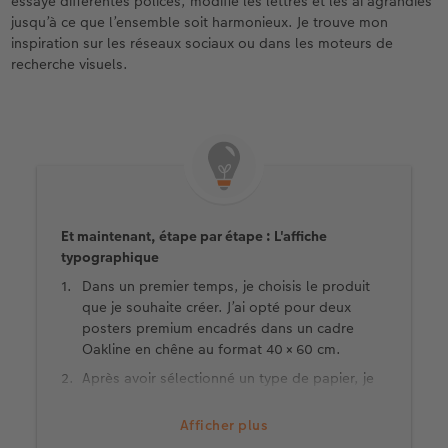
essayé différentes polices, modifié les lettres et les ai agrandies
jusqu’à ce que l’ensemble soit harmonieux. Je trouve mon
inspiration sur les réseaux sociaux ou dans les moteurs de
recherche visuels.
Et maintenant, étape par étape : L'affiche
typographique
Dans un premier temps, je choisis le produit
que je souhaite créer. J’ai opté pour deux
posters premium encadrés dans un cadre
Oakline en chêne au format 40 × 60 cm.
Après avoir sélectionné un type de papier, je
passe à la partie qui me plaît le plus : La
conception. Je commence par insérer ma
Afficher plus
photo dans l’espace réservé et je la réduis.