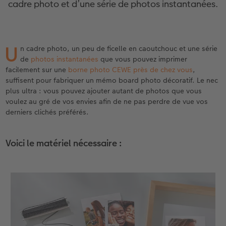
cadre photo et d’une série de photos instantanées.
eaux
Étui personnalisé
Tirages photo sur papier recyclé
Affiche carte personnalisée
Autres occasions
Décoration
Calendriers muraux avec design
Carte de vœux personnalisée
pour l’anniversaire
Mariage
Pochette souvenirs
Poster premium
Pêle-mêle
Cartes à rabat
Jeux
Calendrier mural A4
Planche de photos
Cadeaux de fête des mères
Livre de l’année
U
n cadre photo, un peu de ficelle en caoutchouc et une série
LIVRE PHOTO CEWE Bébé
Lot de photos
hexxas
Cartes photo
École et bureau
Calendrier mural A4 Panorama
Pêle-mêle
Cadeaux pour le départ
Concours photos
de
photos instantanées
que vous pouvez imprimer
facilement sur une
borne photo CEWE près de chez vous
,
Couverture en cuir et en lin
Autocollants photo
Photo sous plexi
Cartes postales
Animaux de compagnie
Calendrier mural A3
Photo polyptique
Cadeaux photo pour Pâques
Témoignages
suffisent pour fabriquer un mémo board photo décoratif. Le nec
 & App
plus ultra : vous pouvez ajouter autant de photos que vous
Premières étapes
Tirages immédiats
Photo sur alu-dibond
Carte à l’unité
Faber-Castell
Calendrier de bureau carré
Photos d’identité biométriques
pour les jeunes mariés
voulez au gré de vos envies afin de ne pas perdre de vue vos
derniers clichés préférés.
Possibilités de commande
Photo d’identité
Photo sur bois
Tirages créatifs
Accessoires
Trouvez un magasin
pour l’EVJF
Voici le matériel nécessaire :
Exemples
Accessoires
Tableau photo Prestige
Boîte cadeau photo
Témoignages clients
Photo sur carton mousse
Idées de cadeaux
Coffeetable Book «Art Collection»
Multi-déco
Carte cadeau CEWE
Accessoires
Conseils décoration murale
Boîte à friandises personnalisée