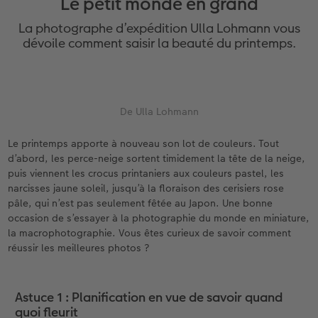
Le petit monde en grand
eaux
Étui personnalisé
Tirages photo sur papier recyclé
Affiche carte personnalisée
Autres occasions
Décoration
Calendriers muraux avec design
Carte de vœux personnalisée
pour l’anniversaire
Mariage
La photographe d’expédition Ulla Lohmann vous
Pochette souvenirs
Poster premium
Pêle-mêle
Cartes à rabat
Jeux
Calendrier mural A4
Planche de photos
Cadeaux de fête des mères
Livre de l’année
dévoile comment saisir la beauté du printemps.
LIVRE PHOTO CEWE Bébé
Lot de photos
hexxas
Cartes photo
École et bureau
Calendrier mural A4 Panorama
Pêle-mêle
Cadeaux pour le départ
Concours photos
Couverture en cuir et en lin
Autocollants photo
Photo sous plexi
Cartes postales
Animaux de compagnie
Calendrier mural A3
Photo polyptique
Cadeaux photo pour Pâques
Témoignages
De Ulla Lohmann
 & App
Premières étapes
Tirages immédiats
Photo sur alu-dibond
Carte à l’unité
Faber-Castell
Calendrier de bureau carré
Photos d’identité biométriques
pour les jeunes mariés
Le printemps apporte à nouveau son lot de couleurs. Tout
d’abord, les perce-neige sortent timidement la tête de la neige,
puis viennent les crocus printaniers aux couleurs pastel, les
Possibilités de commande
Photo d’identité
Photo sur bois
Tirages créatifs
Accessoires
Trouvez un magasin
pour l’EVJF
narcisses jaune soleil, jusqu’à la floraison des cerisiers rose
pâle, qui n’est pas seulement fêtée au Japon. Une bonne
Exemples
Accessoires
Tableau photo Prestige
Boîte cadeau photo
occasion de s’essayer à la photographie du monde en miniature,
la macrophotographie. Vous êtes curieux de savoir comment
Témoignages clients
Photo sur carton mousse
Idées de cadeaux
réussir les meilleures photos ?
Coffeetable Book «Art Collection»
Multi-déco
Carte cadeau CEWE
Astuce 1 : Planification en vue de savoir quand
quoi fleurit
Accessoires
Conseils décoration murale
Boîte à friandises personnalisée