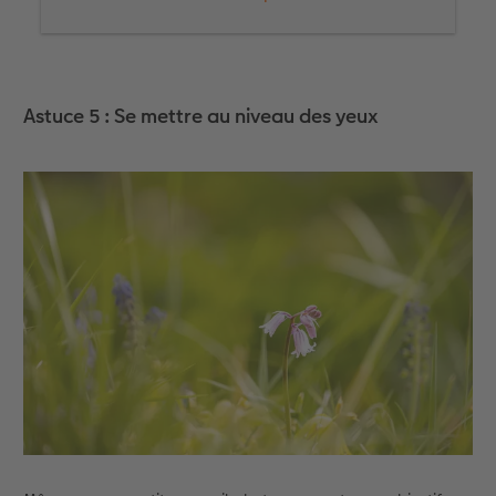
1) Plantez une prairie fleurie pour les abeilles et
les papillons. De mars à mai, c’est le moment
idéal pour semer. Non seulement nos insectes en
profiteront, mais vous aussi.Car ainsi, vous aurez
Astuce 5 : Se mettre au niveau des yeux
toujours de superbes motifs macro dans votre
jardin et cela fonctionne d’ailleurs aussi dans une
jardinière sur le balcon.
2) Sortez à l’extérieur ! La macrophotographie est
un excellent moyen de sortir de chez soi. Vous
serez surpris par la quantité de choses à
découvrir.
3) Soyez vigilant. Veillez à ne pas piétiner les
plantes et essayez, si possible, de rester sur les
chemins.
4) Avec votre appareil photo, montrez comment
la vie s’éveille et partagez notre belle nature avec
d’autres personnes.
5) Astuce d’équipement durable : Fabriquez
vous-même votre trépied pour la