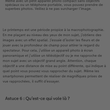
macrophotographie ! Il suffit de remplir une
Même avec un petit appareil photo compact sans objectifs
spéciaux ou un téléphone portable, vous pouvez prendre de
petite taie d’oreiller avec des haricots secs et
superbes photos. Veillez à ne pas surcharger l’image.
voilà le « sac à haricots » sur lequel vous pouvez
parfaitement poser votre appareil photo. Si vous
le souhaitez, vous pouvez également coudre
vous-même un petit sac, ce qui constitue alors
Le printemps est une période propice à la macrophotographie.
un merveilleux cadeau pour les amateurs de
En me plaçant au niveau des yeux de mon sujet, j’obtiens des
photographie.
images avec un effet spatial. J’essaie d’isoler les fleurs et de
jouer avec la profondeur de champ pour attirer le regard du
spectateur. Pour cela, j’utilise un appareil photo à écran
panoramique et j’utilise un téléobjectif ou je me rapproche de
mon sujet avec un objectif grand angle. Attention, chaque
objectif a une distance de mise au point différente, qui indique à
quel point vous pouvez vous rapprocher du sujet. Même les
smartphones permettent de réaliser de magnifiques prises de
vue rapprochées, il suffit d’essayer.
Astuce 6 : Qu’est-ce qui vole là ?