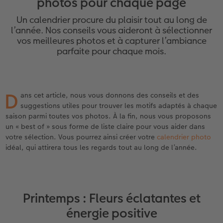
photos pour chaque page
eaux
Étui personnalisé
Tirages photo sur papier recyclé
Affiche carte personnalisée
Autres occasions
Décoration
Calendriers muraux avec design
Carte de vœux personnalisée
pour l’anniversaire
Mariage
Un calendrier procure du plaisir tout au long de
Pochette souvenirs
Poster premium
Pêle-mêle
Cartes à rabat
Jeux
Calendrier mural A4
Planche de photos
Cadeaux de fête des mères
Livre de l’année
l’année. Nos conseils vous aideront à sélectionner
vos meilleures photos et à capturer l’ambiance
parfaite pour chaque mois.
LIVRE PHOTO CEWE Bébé
Lot de photos
hexxas
Cartes photo
École et bureau
Calendrier mural A4 Panorama
Pêle-mêle
Cadeaux pour le départ
Concours photos
Couverture en cuir et en lin
Autocollants photo
Photo sous plexi
Cartes postales
Animaux de compagnie
Calendrier mural A3
Photo polyptique
Cadeaux photo pour Pâques
Témoignages
 & App
D
ans cet article, nous vous donnons des conseils et des
Premières étapes
Tirages immédiats
Photo sur alu-dibond
Carte à l’unité
Faber-Castell
Calendrier de bureau carré
Photos d’identité biométriques
pour les jeunes mariés
suggestions utiles pour trouver les motifs adaptés à chaque
saison parmi toutes vos photos. À la fin, nous vous proposons
Possibilités de commande
Photo d’identité
Photo sur bois
Tirages créatifs
Accessoires
Trouvez un magasin
pour l’EVJF
un « best of » sous forme de liste claire pour vous aider dans
votre sélection. Vous pourrez ainsi créer votre
calendrier photo
Exemples
Accessoires
Tableau photo Prestige
Boîte cadeau photo
idéal, qui attirera tous les regards tout au long de l’année.
Témoignages clients
Photo sur carton mousse
Idées de cadeaux
Coffeetable Book «Art Collection»
Multi-déco
Carte cadeau CEWE
Printemps : Fleurs éclatantes et
énergie positive
Accessoires
Conseils décoration murale
Boîte à friandises personnalisée