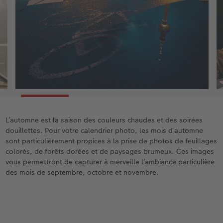
Choisissez maintenant les photos qui
conviennent le mieux à chaque mois. Vous
disposez ici d’une certaine flexibilité : Les
photos pour juillet conviennent
probablement aussi pour août, et
inversement. Pour les photos de famille ou
de personnes, vous pouvez également tenir
compte des anniversaires ou d’autres
occasions similaires.
Lorsque vous placez les photos dans le
L’automne est la saison des couleurs chaudes et des soirées
calendrier, il est souvent utile de « se
douillettes. Pour votre calendrier photo, les mois d’automne
rapprocher », c’est-à-dire de zoomer
sont particulièrement propices à la prise de photos de feuillages
légèrement sur les images et de les
colorés, de forêts dorées et de paysages brumeux. Ces images
recadrer.
vous permettront de capturer à merveille l’ambiance particulière
des mois de septembre, octobre et novembre.
Pour finir, vérifiez une nouvelle fois
l’harmonie entre les images afin d’obtenir un
rendu global cohérent pour votre calendrier.