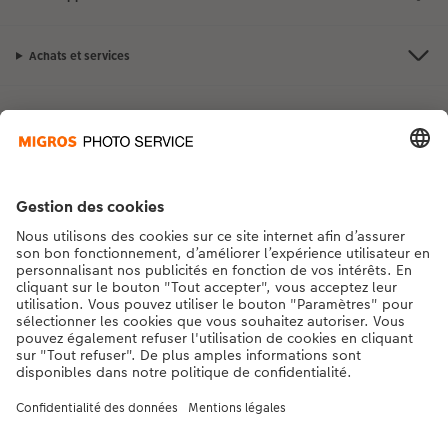
Achats et services
Avantages et suggestions
Contact et aide
La Migros
Si vous avez des questions concernant nos produits ou votre commande,
n'hésitez pas à nous contacter du lundi au dimanche, de 9h00 à 20h00
(hors jours fériés), au numéro de téléphone
043 5500 295
• 7j/7 • de 9h à
20h
DE
|
FR
|
IT