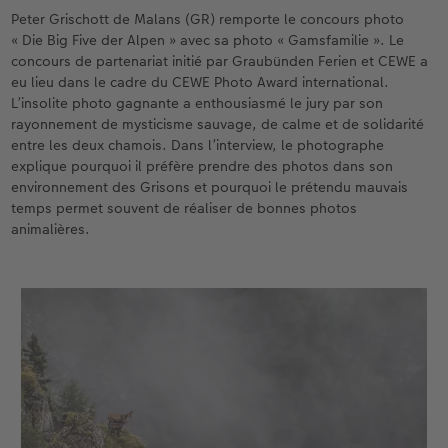
eaux
Étui personnalisé
Tirages photo sur papier recyclé
Affiche carte personnalisée
Autres occasions
Décoration
Calendriers muraux avec design
Carte de vœux personnalisée
pour l’anniversaire
Mariage
Peter Grischott de Malans (GR) remporte le concours photo
« Die Big Five der Alpen » avec sa photo « Gamsfamilie ». Le
Pochette souvenirs
Poster premium
Pêle-mêle
Cartes à rabat
Jeux
Calendrier mural A4
Planche de photos
Cadeaux de fête des mères
Livre de l’année
concours de partenariat initié par Graubünden Ferien et CEWE a
eu lieu dans le cadre du CEWE Photo Award international.
LIVRE PHOTO CEWE Bébé
Lot de photos
hexxas
Cartes photo
École et bureau
Calendrier mural A4 Panorama
Pêle-mêle
Cadeaux pour le départ
Concours photos
L’insolite photo gagnante a enthousiasmé le jury par son
rayonnement de mysticisme sauvage, de calme et de solidarité
entre les deux chamois. Dans l’interview, le photographe
Couverture en cuir et en lin
Autocollants photo
Photo sous plexi
Cartes postales
Animaux de compagnie
Calendrier mural A3
Photo polyptique
Cadeaux photo pour Pâques
Témoignages
explique pourquoi il préfère prendre des photos dans son
 & App
environnement des Grisons et pourquoi le prétendu mauvais
Premières étapes
Tirages immédiats
Photo sur alu-dibond
Carte à l’unité
Faber-Castell
Calendrier de bureau carré
Photos d’identité biométriques
pour les jeunes mariés
temps permet souvent de réaliser de bonnes photos
animalières.
Possibilités de commande
Photo d’identité
Photo sur bois
Tirages créatifs
Accessoires
Trouvez un magasin
pour l’EVJF
Exemples
Accessoires
Tableau photo Prestige
Boîte cadeau photo
Témoignages clients
Photo sur carton mousse
Idées de cadeaux
Coffeetable Book «Art Collection»
Multi-déco
Carte cadeau CEWE
Accessoires
Conseils décoration murale
Boîte à friandises personnalisée