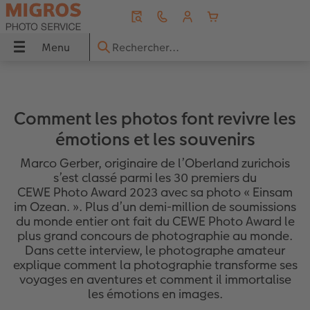
Menu
Menu
LIVRE PHOTO CEWE
Tirages photo
Décos murales
Faire-part
Cadeaux photo
Calendriers
Photos immédiates
Idées de cadeaux
Inspirations
 CEWE
Comment les photos font revivre les
Aperçu
Aperçu
Aperçu
Aperçu
Aperçu
Aperçu
Aperçu
Aperçu
Aperçu
émotions et les souvenirs
s
Formats
Tirages photo
Photo sur toile
Mariage
Coques
Calendriers muraux
Photos immédiates
pour grands-parents
Voyage & vacances
Marco Gerber, originaire de l’Oberland zurichois
s’est classé parmi les 30 premiers du
Couvertures
Tirage photo encadré
Poster Premium
Naissance
Puzzles photo
Calendriers de bureau
Photos immédiates avec cadre
pour les amoureux
Idées de cadeaux
CEWE Photo Award 2023 avec sa photo « Einsam
im Ozean. ». Plus d’un demi-million de soumissions
to
Qualités de papier
Boîte photo souvenirs
Poster avec design
Anniversaire
Magnets photo
Calendriers agendas
Photos immédiates avec texte
pour enfants
Décoration murale
du monde entier ont fait du CEWE Photo Award le
plus grand concours de photographie au monde.
Effets relief
Tirages créatifs
Cadres
Remerciements
Tasses & Mugs
Calendrier de cuisine
Photos immédiates avec design
pour les meilleurs amis
Bébé
Dans cette interview, le photographe amateur
explique comment la photographie transforme ses
voyages en aventures et comment il immortalise
iates
Double page panoramique
Tirage photo mini
Porte-poster en bois
Invitations
Textiles
Agendas de poche
Marque page
pour les amoureux des animaux
Conseils photo
les émotions en images.