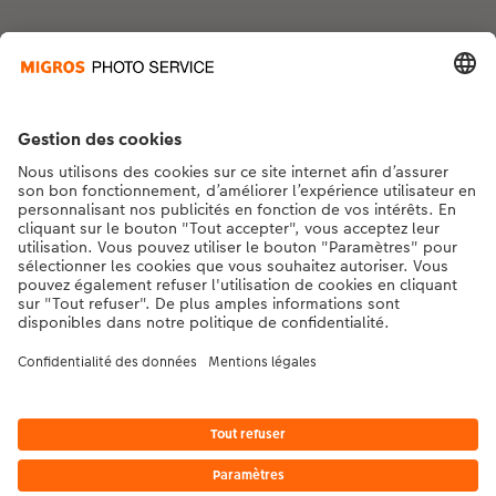
Avantages et suggestions
Contact et aide
La Migros
Si vous avez des questions concernant nos produits ou votre commande,
n'hésitez pas à nous contacter du lundi au dimanche, de 9h00 à 20h00
(hors jours fériés), au numéro de téléphone
043 5500 295
• 7j/7 • de 9h à
20h
DE
|
FR
|
IT
* Les prix s’entendent TVA comprise, frais de traitement et/ou d’envoi en sus,
conformément aux
tarifs.
Le produit présenté a éventuellement un prix plus élevé.
|
Conditions générales
|
Protection des données
|
Mentions légales