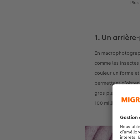
Plus 
1. Un arrière
En macrophotographie
comme les insectes 
couleur uniforme et
permettent d’obtenir
gros plan sont obte
100 millimètres.