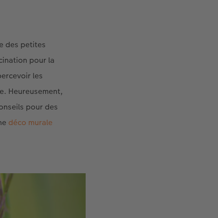
de des petites
cination pour la
ercevoir les
tée. Heureusement,
onseils pour des
ine
déco murale