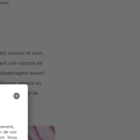
aleur.
ets colorés et nets,
vant une surface de
n diaphragme ouvert
eilleures photos en
istance focale de