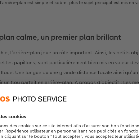
l’arrière-plan est simple et sobre, plus le sujet principal est mis en v
-plan calme, un premier plan brillant
, l’arrière-plan joue un rôle important. Ainsi, les petits obj
et les papillons, sont particulièrement bien mis en valeur de
 floue. Une longue ou une grande distance focale ainsi qu’u
 un flou parfait en arrière-plan. À propos d’objectif : Les m
nues avec un objectif macro spécial, par exemple avec une d