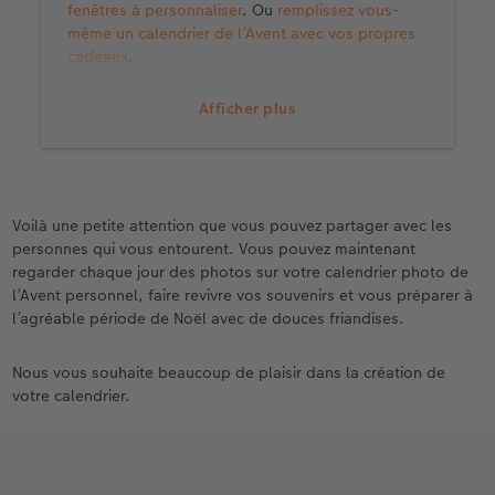
fenêtres à personnaliser
. Ou
remplissez vous-
même un calendrier de l’Avent avec vos propres
cadeaux
.
Les
calendriers photo de l’Avent avec des images
Afficher plus
de portes sous forme de collage de posters
sont
également une belle idée pour utiliser le
calendrier de l’Avent au-delà de la période de
Noël.
Vous pouvez en découvrir toute la diversité
ici
.
Voilà une petite attention que vous pouvez partager avec les
personnes qui vous entourent. Vous pouvez maintenant
regarder chaque jour des photos sur votre calendrier photo de
l’Avent personnel, faire revivre vos souvenirs et vous préparer à
l’agréable période de Noël avec de douces friandises.
Nous vous souhaite beaucoup de plaisir dans la création de
votre calendrier.