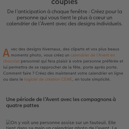
couples
eaux
Étui personnalisé
Tirages photo sur papier recyclé
Affiche carte personnalisée
Autres occasions
Décoration
Calendriers muraux avec design
Carte de vœux personnalisée
pour l’anniversaire
Mariage
De l’anticipation à chaque fenêtre : Créez pour la
Pochette souvenirs
Poster premium
Pêle-mêle
Cartes à rabat
Jeux
Calendrier mural A4
Planche de photos
Cadeaux de fête des mères
Livre de l’année
personne qui vous tient le plus à cœur un
calendrier de l’Avent avec des designs individuels.
LIVRE PHOTO CEWE Bébé
Lot de photos
hexxas
Cartes photo
École et bureau
Calendrier mural A4 Panorama
Pêle-mêle
Cadeaux pour le départ
Concours photos
Couverture en cuir et en lin
Autocollants photo
Photo sous plexi
Cartes postales
Animaux de compagnie
Calendrier mural A3
Photo polyptique
Cadeaux photo pour Pâques
Témoignages
A
 & App
vec des designs hivernaux, des cliparts et vos plus beaux
moments photo, vous créez un
calendrier de l’Avent en
Premières étapes
Tirages immédiats
Photo sur alu-dibond
Carte à l’unité
Faber-Castell
Calendrier de bureau carré
Photos d’identité biométriques
pour les jeunes mariés
chocolat
personnel qui fera plaisir à votre personne préférée et
lui permettra de se rapprocher de la fête, porte après porte.
Possibilités de commande
Photo d’identité
Photo sur bois
Tirages créatifs
Accessoires
Trouvez un magasin
pour l’EVJF
Comment faire ? Créez dès maintenant votre calendrier en ligne
ou dans le
logiciel de création CEWE
, en toute simplicité.
Exemples
Accessoires
Tableau photo Prestige
Boîte cadeau photo
Une période de l’Avent avec les compagnons à
Témoignages clients
Photo sur carton mousse
Idées de cadeaux
quatre pattes
Coffeetable Book «Art Collection»
Multi-déco
Carte cadeau CEWE
Accessoires
Conseils décoration murale
Boîte à friandises personnalisée