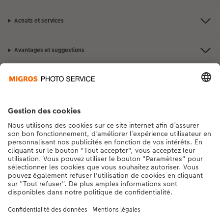
Achats et services
Avantages et suggestions
Contact et aide
La Migros
Si vous avez des questions concernant nos produits ou votre commande,
n'hésitez pas à nous contacter du lundi au dimanche, de 9h00 à 20h00
(hors jours fériés), au numéro de téléphone
043 5500 295
• 7j/7 • de 9h à
20h
DE
|
FR
|
IT