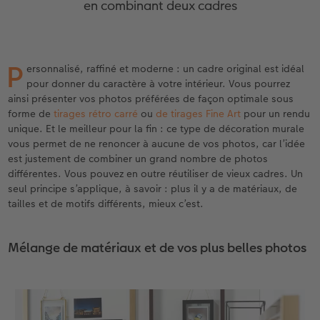
en combinant deux cadres
eaux
Étui personnalisé
Tirages photo sur papier recyclé
Affiche carte personnalisée
Autres occasions
Décoration
Calendriers muraux avec design
Carte de vœux personnalisée
pour l’anniversaire
Mariage
Pochette souvenirs
Poster premium
Pêle-mêle
Cartes à rabat
Jeux
Calendrier mural A4
Planche de photos
Cadeaux de fête des mères
Livre de l’année
P
ersonnalisé, raffiné et moderne : un cadre original est idéal
LIVRE PHOTO CEWE Bébé
Lot de photos
hexxas
Cartes photo
École et bureau
Calendrier mural A4 Panorama
Pêle-mêle
Cadeaux pour le départ
Concours photos
pour donner du caractère à votre intérieur. Vous pourrez
ainsi présenter vos photos préférées de façon optimale sous
Couverture en cuir et en lin
Autocollants photo
Photo sous plexi
Cartes postales
Animaux de compagnie
Calendrier mural A3
Photo polyptique
Cadeaux photo pour Pâques
Témoignages
forme de
tirages rétro carré
ou
de tirages Fine Art
pour un rendu
 & App
unique. Et le meilleur pour la fin : ce type de décoration murale
Premières étapes
Tirages immédiats
Photo sur alu-dibond
Carte à l’unité
Faber-Castell
Calendrier de bureau carré
Photos d’identité biométriques
pour les jeunes mariés
vous permet de ne renoncer à aucune de vos photos, car l’idée
est justement de combiner un grand nombre de photos
différentes. Vous pouvez en outre réutiliser de vieux cadres. Un
Possibilités de commande
Photo d’identité
Photo sur bois
Tirages créatifs
Accessoires
Trouvez un magasin
pour l’EVJF
seul principe s’applique, à savoir : plus il y a de matériaux, de
tailles et de motifs différents, mieux c’est.
Exemples
Accessoires
Tableau photo Prestige
Boîte cadeau photo
Témoignages clients
Photo sur carton mousse
Idées de cadeaux
Mélange de matériaux et de vos plus belles photos
Coffeetable Book «Art Collection»
Multi-déco
Carte cadeau CEWE
Accessoires
Conseils décoration murale
Boîte à friandises personnalisée