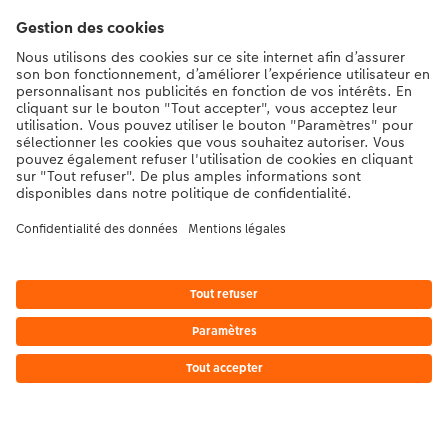
Contact et aide
La Migros
Si vous avez des questions concernant nos produits ou votre commande,
n'hésitez pas à nous contacter du lundi au dimanche, de 9h00 à 20h00
(hors jours fériés), au numéro de téléphone
043 5500 295
• 7j/7 • de 9h à
20h
DE
|
FR
|
IT
* Les prix s’entendent TVA comprise, frais de traitement et/ou d’envoi en sus,
conformément aux
tarifs.
Le produit présenté a éventuellement un prix plus élevé.
|
Conditions générales
|
Protection des données
|
Mentions légales