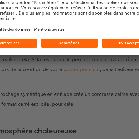
oire, mais toutes ces photos proviennent d’un seul jardin, où 
ées au printemps, les roses en été, les feuillages colorés en 
eige. Grâce à l’alignement rapproché des photos, les différe
en mises en valeur dans les tons roses et violets. Vous n’avez
réaliser cela. Si la résolution le permet, vous pouvez facilem
 lors de la création de votre
poster premium
, dans l’éditeur e
ccrochage symétrique en enfilade crée un contraste calme ave
e format carré est idéal pour cela.
tmosphère chaleureuse