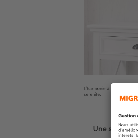
L’harmonie à l’état pur : L
sérénité.
Une splendeu