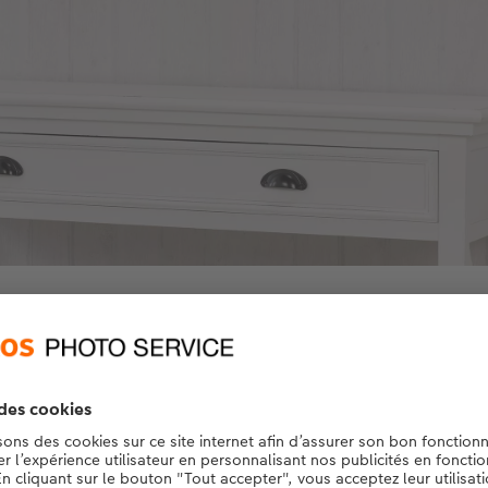
e format carré, la suspension droite et les différentes nuances de rose 
r florale incomparable