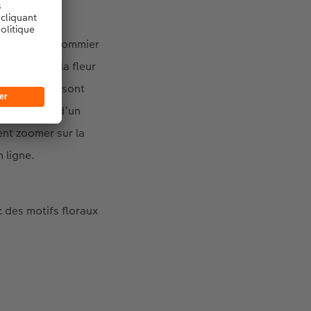
les fleurs de pommier
automne et la fleur
ntes plantes sont
 pas besoin d’un
ent zoomer sur la
n ligne.
c des motifs floraux