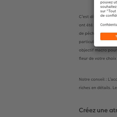
C’est difficile à cr
ont été photographi
de pêcher dans la n
particulièrement bi
objectif macro pour 
fleur de votre choix
Notre conseil : L’a
riches en détails. L
Créez une a