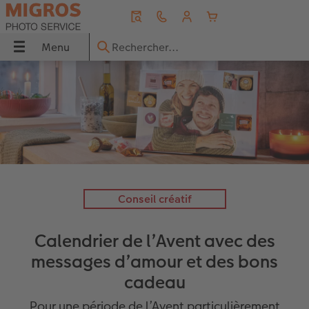
Menu
Menu
LIVRE PHOTO CEWE
Tirages photo
Décos murales
Faire-part
Cadeaux photo
Calendriers
Photos immédiates
Idées de cadeaux
Inspirations
 CEWE
Aperçu
Aperçu
Aperçu
Aperçu
Aperçu
Aperçu
Aperçu
Aperçu
Aperçu
s
Formats
Tirages photo
Photo sur toile
Mariage
Coques
Calendriers muraux
Photos immédiates
pour grands-parents
Voyage & vacances
Couvertures
Tirage photo encadré
Poster Premium
Naissance
Puzzles photo
Calendriers de bureau
Photos immédiates avec cadre
pour les amoureux
Idées de cadeaux
Conseil créatif
to
Qualités de papier
Boîte photo souvenirs
Poster avec design
Anniversaire
Magnets photo
Calendriers agendas
Photos immédiates avec texte
pour enfants
Décoration murale
Calendrier de l’Avent avec des
Effets relief
Tirages créatifs
Cadres
Remerciements
Tasses & Mugs
Calendrier de cuisine
Photos immédiates avec design
pour les meilleurs amis
Bébé
messages d’amour et des bons
cadeau
iates
Double page panoramique
Tirage photo mini
Porte-poster en bois
Invitations
Textiles
Agendas de poche
Marque page
pour les amoureux des animaux
Conseils photo
Pour une période de l’Avent particulièrement