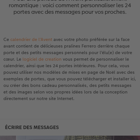
eaux
Étui personnalisé
Tirages photo sur papier recyclé
Affiche carte personnalisée
Autres occasions
Décoration
Calendriers muraux avec design
Carte de vœux personnalisée
pour l’anniversaire
Mariage
romantique : voici comment personnaliser les 24
portes avec des messages pour vos proches.
Pochette souvenirs
Poster premium
Pêle-mêle
Cartes à rabat
Jeux
Calendrier mural A4
Planche de photos
Cadeaux de fête des mères
Livre de l’année
LIVRE PHOTO CEWE Bébé
Lot de photos
hexxas
Cartes photo
École et bureau
Calendrier mural A4 Panorama
Pêle-mêle
Cadeaux pour le départ
Concours photos
Ce
calendrier de l'Avent
avec votre photo préférée sur la face
avant contient de délicieuses pralines Ferrero derrière chaque
Couverture en cuir et en lin
Autocollants photo
Photo sous plexi
Cartes postales
Animaux de compagnie
Calendrier mural A3
Photo polyptique
Cadeaux photo pour Pâques
Témoignages
 & App
porte et des petits messages personnels pour l'élu(e) de votre
cœur. Le
logiciel de creation
vous permet de personnaliser le
Premières étapes
Tirages immédiats
Photo sur alu-dibond
Carte à l’unité
Faber-Castell
Calendrier de bureau carré
Photos d’identité biométriques
pour les jeunes mariés
calendrier, ainsi que les 24 portes intérieures. Pour cela, vous
pouvez utiliser nos modèles de mises en page de Noël avec des
Possibilités de commande
Photo d’identité
Photo sur bois
Tirages créatifs
Accessoires
Trouvez un magasin
pour l’EVJF
exemples de portes, que vous pouvez télécharger et installer ici,
ou créer des bons cadeau personnalisés, des petits messages
et des images selon vos propres idées lors de la conception
Exemples
Accessoires
Tableau photo Prestige
Boîte cadeau photo
directement sur notre site Internet.
Témoignages clients
Photo sur carton mousse
Idées de cadeaux
Coffeetable Book «Art Collection»
Multi-déco
Carte cadeau CEWE
Accessoires
Conseils décoration murale
Boîte à friandises personnalisée