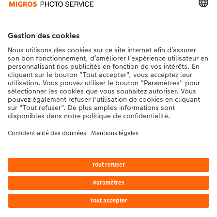
Contact et aide
La Migros
Si vous avez des questions concernant nos produits ou votre commande,
n'hésitez pas à nous contacter du lundi au dimanche, de 9h00 à 20h00
(hors jours fériés), au numéro de téléphone
043 5500 295
• 7j/7 • de 9h à
20h
DE
|
FR
|
IT
* Les prix s’entendent TVA comprise, frais de traitement et/ou d’envoi en sus,
conformément aux
tarifs.
Le produit présenté a éventuellement un prix plus élevé.
|
Conditions générales
|
Protection des données
|
Mentions légales