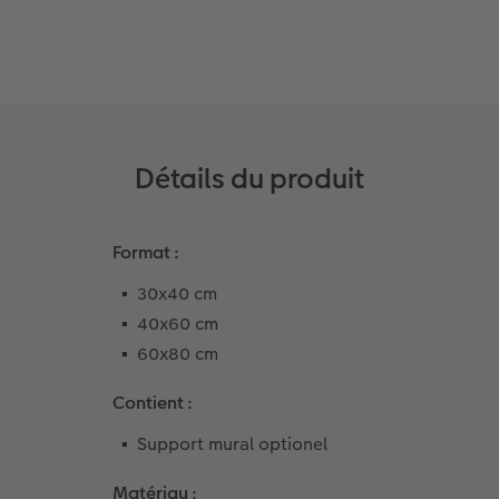
Coffeetable Book «Art Collection»
Multi-déco
Carte cadeau CEWE
Accessoires
Conseils décoration murale
Boîte à friandises personnalisée
Accessoires
Nouveautés
Détails du produit
Format :
30x40 cm
40x60 cm
60x80 cm
Contient :
Support mural optionel
Matériau :