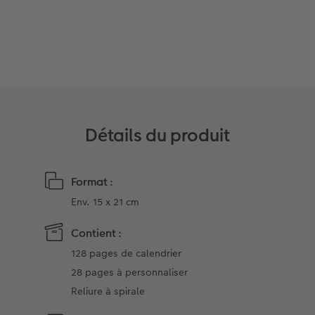
Coffeetable Book «Art Collection»
Multi-déco
Carte cadeau CEWE
Accessoires
Conseils décoration murale
Boîte à friandises personnalisée
Accessoires
Nouveautés
Détails du produit
Format :
Env. 15 x 21 cm
Contient :
128 pages de calendrier
28 pages à personnaliser
Reliure à spirale