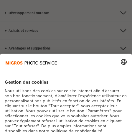
Développement durable
Achats et services
Avantages et suggestions
Contact et aide
La Migros
Si vous avez des questions concernant nos produits ou votre commande,
n'hésitez pas à nous contacter du lundi au dimanche, de 9h00 à 20h00
(hors jours fériés), au numéro de téléphone
043 5500 295
• 7j/7 • de 9h à
20h
DE
|
FR
|
IT