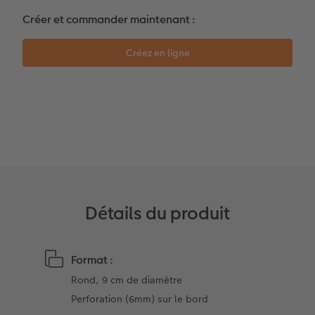
Coffeetable Book «Art Collection»
Multi-déco
Carte cadeau CEWE
Créer et commander maintenant :
Accessoires
Conseils décoration murale
Boîte à friandises personnalisée
Accessoires
Nouveautés
Détails du produit
Format :
Rond, 9 cm de diamètre
Perforation (6mm) sur le bord