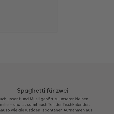
tte, die sich genau in
nn dabei helfen, genau
 Sie dafür von Ihrem
Hilfsmittel für die
s direkt
Spaghetti für zwei
online und in der
uch unser Hund Müsli gehört zu unserer kleinen
milie – und ist somit auch Teil der Tischkalender.
auso wie die lustigen, spontanen Aufnahmen aus