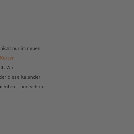
nicht nur im neuen
Karten-
t: Wir
 der diese Kalender
omenten – und schon
.