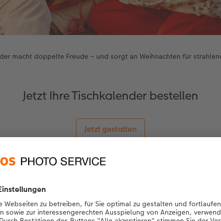
der macht doppelte Freude – und sorgt an Weihnachten für strahlen
Jetzt Ihre Tischkalender bestellen
Jetzt gestalten
e Geschichte: Damit die beiden Tischkalender perfekt aufei
 für das vertikale Format und eine passende Designvorlage en
mentaufnahmen bietet. Wichtig war mir vor allem, dass an d