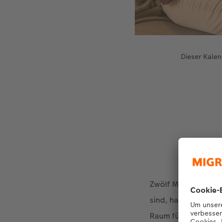
Dieser Kalen
Zwölf Monate – ein
sind, habe ich mich
Raum für unsere Mo