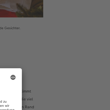
de Gesichter.
nander abgestimmt
tschieden, die viel
en Seiten kein Rand