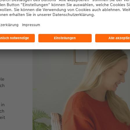
ehen die Motive nahtlos ineinander über, sobald sie nebenei
e uns verbinden
le
ich
 in
ch
eit