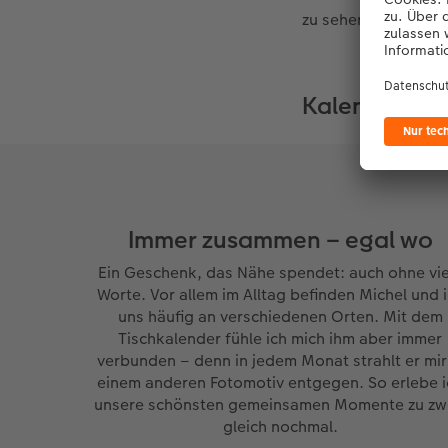
zu sehen ist – so g
Kalender, di
Immer zusammen – egal wo
Ein Geschenk, das Nähe spendet: auch ohne vie
Worte. Vor allem im Alltag befinden Michel und 
uns häufig an verschiedenen Orten. Mit dem
Tischkalender fühle ich mich ihm aber immer
verbunden – denn in jedem Monat strahlt er mir
einem anderen Fotomotiv entgegen. So erlebe i
unsere schönsten gemeinsamen Momente zu zw
gleich nochmal.