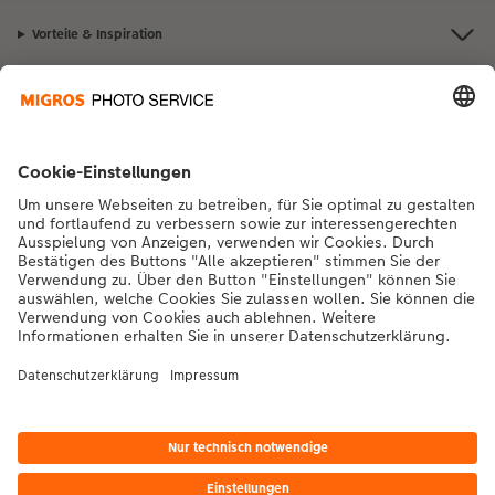
Vorteile & Inspiration
Kontakt & Hilfe
Die Migros
Bei Fragen zu Produkten oder der Bestellung können Sie uns gerne von
Montag bis Samstag von 8:00 – 20:00 Uhr und Sonntag von 10:00 –
20:00 Uhr (gesetzliche Feiertage ausgenommen) unter der
Telefonnummer
043 5500 564
kontaktieren.
DE
|
FR
|
IT
*Die Preise gelten inkl. MWST zzgl. Versandkosten gem.
Preisliste
Das abgebildete
Produkt hat ggfs. einen höheren Preis.
|
AGB
|
Datenschutz
|
Impressum