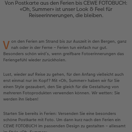
en
Personalisierter Schuber
Nature Prints
Photo Streetmap Poster
Weitere Anlässe
Dekoration
Wandkalender mit Design
Sofortgrusskarten
Zum Geburtstag
Hochzeit
Von Postkarte aus den Ferien bis CEWE FOTOBUCH:
«Oh, Summer» ist unser Look & Feel für
Reiseerinnerungen, die bleiben.
Erinnerungstasche
Premium Poster
Fotocollage
Klappkarten
Spiele
Wandkalender A4
Sofortfotosets
Muttertagsgeschenke
Jahrbuch
CEWE FOTOBUCH Kids
Fotosets
hexxas
Fotokarten
Schule & Büro
Wandkalender A4 Panorama
Sofortcollagen
Geschenke zum Abschied
Fotowettbewerbe
V
on den Ferien am Strand bis zur Auszeit in den Bergen, ganz
Einband mit Leder und Leinen
Fotosticker
Acrylglas
Postkarten
Haustiere
Wandkalender A3
Mehrteilige Sofortfotos
Fotogeschenke zum Osterfest
Kundengeschichten
nah oder in der Ferne – Ferien tun einfach nur gut.
 & App
Besonders schön wird’s, wenn greifbare Fotoerinnerungen das
Erste Schritte
Sofortfotos
Alu Dibond
Einzelkarten im Direktversand
Faber-Castell
Tischkalender Quadratisch
Biometrische Passfotos
für Brautpaare
Feriengefühl wieder zurückholen.
Bestellwege
Passfotos
Foto auf Holz
Art Prints
Zubehör
Filiale finden
für den JGA
Lust, wieder auf Reise zu gehen, für den Anfang vielleicht auch
erst einmal nur im Kopf? Mit «Oh, Summer» haben wir für Sie
einen Style gezaubert, den Sie gleich für die Gestaltung von
Webinare
Zubehör
Gallery Print
Foto-Geschenkbox
mehreren Fotoprodukten verwenden können. Wir wetten: Sie
werden ihn lieben!
Kundenbeispiele
Hartschaum
Geschenkidee
Starten Sie bereits in Ferien: Versenden Sie eine besonders
Kundengeschichten
Mehrteiler
CEWE Geschenkgutschein
schöne Postkarte mit Foto. Um dann kurz nach den Ferien ein
CEWE FOTOBUCH im passenden Design zu gestalten – allesamt
Coffeetable Book «Art Collection»
Wandgestaltung
Foto-Leckerlidose