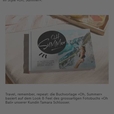
im Style «Oh, Summer».
CEWE FOTOBUCH per PDF
Zubehör
Neuheiten
Zubehör
Travel, remember, repeat: die Buchvorlage «Oh, Summer»
basiert auf dem Look & Feel des grossartigen Fotobuchs «Oh
Bali» unserer Kundin Tamara Schlosser.