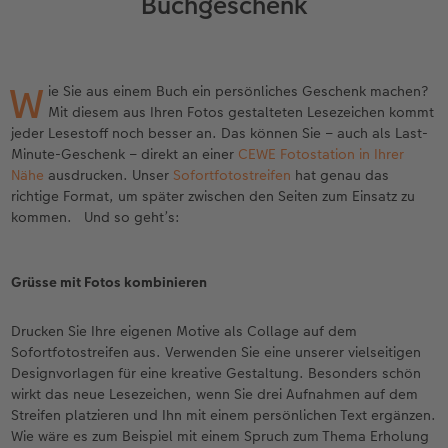
Buchgeschenk
en
Personalisierter Schuber
Matte Prints
Photo Streetmap Poster
Weitere Anlässe
Dekoration
Wandkalender mit Design
Sofortgrusskarten
Zum Geburtstag
Hochzeit
Erinnerungstasche
Premium Poster
Fotocollage
Klappkarten
Spiele
Wandkalender A4
Sofortfotosets
Muttertagsgeschenke
Jahrbuch
W
ie Sie aus einem Buch ein persönliches Geschenk machen?
CEWE FOTOBUCH Kids
Fotosets
hexxas
Fotokarten
Schule & Büro
Wandkalender A4 Panorama
Sofortcollagen
Geschenke zum Abschied
Fotowettbewerbe
Mit diesem aus Ihren Fotos gestalteten Lesezeichen kommt
jeder Lesestoff noch besser an. Das können Sie – auch als Last-
Einband mit Leder und Leinen
Fotosticker
Acrylglas
Postkarten
Haustiere
Wandkalender A3
Mehrteilige Sofortfotos
Fotogeschenke zum Osterfest
Kundengeschichten
Minute-Geschenk – direkt an einer
CEWE Fotostation in Ihrer
 & App
Nähe
ausdrucken. Unser
Sofortfotostreifen
hat genau das
richtige Format, um später zwischen den Seiten zum Einsatz zu
Erste Schritte
Sofortfotos
Alu Dibond
Einzelkarten im Direktversand
Faber-Castell
Tischkalender Quadratisch
Biometrische Passfotos
für Brautpaare
kommen. Und so geht’s:
Bestellwege
Passfotos
Foto auf Holz
Art Prints
Zubehör
Filiale finden
für den JGA
Grüsse mit Fotos kombinieren
Webinare
Zubehör
Gallery Print
Foto-Geschenkbox
Drucken Sie Ihre eigenen Motive als Collage auf dem
Kundenbeispiele
Hartschaum
Geschenkidee
Sofortfotostreifen aus. Verwenden Sie eine unserer vielseitigen
Designvorlagen für eine kreative Gestaltung. Besonders schön
Kundengeschichten
Mehrteiler
CEWE Geschenkgutschein
wirkt das neue Lesezeichen, wenn Sie drei Aufnahmen auf dem
Streifen platzieren und Ihn mit einem persönlichen Text ergänzen.
Wie wäre es zum Beispiel mit einem Spruch zum Thema Erholung
Coffeetable Book «Art Collection»
Wandgestaltung
Foto-Leckerlidose