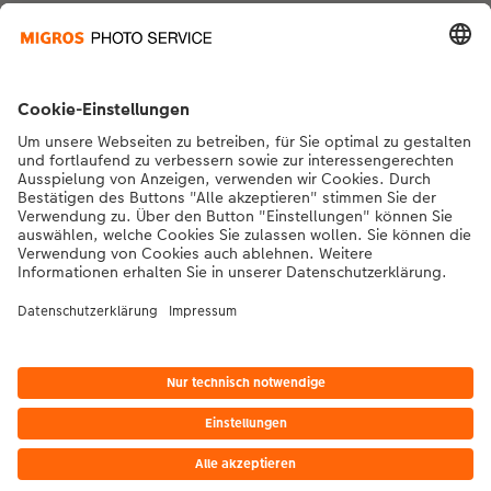
Kontakt & Hilfe
Die Migros
Bei Fragen zu Produkten oder der Bestellung können Sie uns gerne von
Montag bis Samstag von 8:00 – 20:00 Uhr und Sonntag von 10:00 –
20:00 Uhr (gesetzliche Feiertage ausgenommen) unter der
Telefonnummer
043 5500 564
kontaktieren.
DE
|
FR
|
IT
*Die Preise gelten inkl. MWST zzgl. Versandkosten gem.
Preisliste
Das abgebildete
Produkt hat ggfs. einen höheren Preis.
|
AGB
|
Datenschutz
|
Impressum