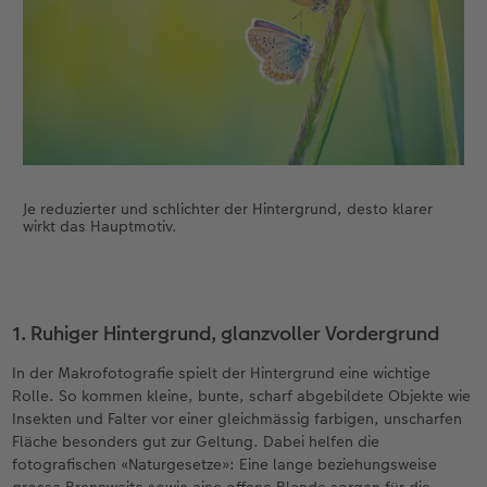
CEWE FOTOBUCH per PDF
Zubehör
Neuheiten
Zubehör
Je reduzierter und schlichter der Hintergrund, desto klarer
wirkt das Hauptmotiv.
1. Ruhiger Hintergrund, glanzvoller Vordergrund
In der Makrofotografie spielt der Hintergrund eine wichtige
Rolle. So kommen kleine, bunte, scharf abgebildete Objekte wie
Insekten und Falter vor einer gleichmässig farbigen, unscharfen
Fläche besonders gut zur Geltung. Dabei helfen die
fotografischen «Naturgesetze»: Eine lange beziehungsweise
grosse Brennweite sowie eine offene Blende sorgen für die