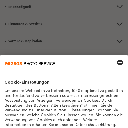
Nachhaltigkeit
Einkaufen & Services
Vorteile & Inspiration
Kontakt & Hilfe
Die Migros
Bei Fragen zu Produkten oder der Bestellung können Sie uns gerne von
Montag bis Samstag von 8:00 – 20:00 Uhr und Sonntag von 10:00 –
20:00 Uhr (gesetzliche Feiertage ausgenommen) unter der
Telefonnummer
043 5500 564
kontaktieren.
DE
|
FR
|
IT