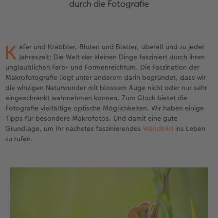
durch die Fotografie
en
Personalisierter Schuber
Matte Prints
Photo Streetmap Poster
Weitere Anlässe
Dekoration
Wandkalender mit Design
Sofortgrusskarten
Zum Geburtstag
Hochzeit
Erinnerungstasche
Premium Poster
Fotocollage
Klappkarten
Spiele
Wandkalender A4
Sofortfotosets
Muttertagsgeschenke
Jahrbuch
K
äfer und Krabbler, Blüten und Blätter, überall und zu jeder
CEWE FOTOBUCH Kids
Fotosets
hexxas
Fotokarten
Schule & Büro
Wandkalender A4 Panorama
Sofortcollagen
Geschenke zum Abschied
Fotowettbewerbe
Jahreszeit: Die Welt der kleinen Dinge fasziniert durch ihren
unglaublichen Farb- und Formenreichtum. Die Faszination der
Einband mit Leder und Leinen
Fotosticker
Acrylglas
Postkarten
Haustiere
Wandkalender A3
Mehrteilige Sofortfotos
Fotogeschenke zum Osterfest
Kundengeschichten
Makrofotografie liegt unter anderem darin begründet, dass wir
 & App
die winzigen Naturwunder mit blossem Auge nicht oder nur sehr
Erste Schritte
Sofortfotos
Alu Dibond
Einzelkarten im Direktversand
Faber-Castell
Tischkalender Quadratisch
Biometrische Passfotos
für Brautpaare
eingeschränkt wahrnehmen können. Zum Glück bietet die
Fotografie vielfältige optische Möglichkeiten. Wir haben einige
Tipps für besondere Makrofotos. Und damit eine gute
Bestellwege
Passfotos
Foto auf Holz
Art Prints
Zubehör
Filiale finden
für den JGA
Grundlage, um Ihr nächstes faszinierendes
Wandbild
ins Leben
zu rufen.
Webinare
Zubehör
Gallery Print
Foto-Geschenkbox
Kundenbeispiele
Hartschaum
Geschenkidee
Kundengeschichten
Mehrteiler
CEWE Geschenkgutschein
Coffeetable Book «Art Collection»
Wandgestaltung
Foto-Leckerlidose