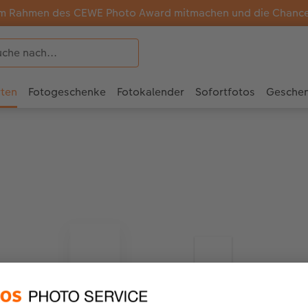
m Rahmen des CEWE Photo Award mitmachen und die Chance a
rten
Fotogeschenke
Fotokalender
Sofortfotos
Gesche