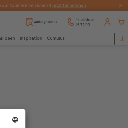
uf tolle Preise sichern!
Jetzt teilnehmen
Persönliche
Auftragsstatus
Beratung
nkideen
Inspiration
Cumulus