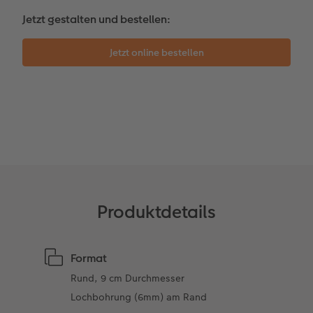
Kundengeschichten
Mehrteiler
CEWE Geschenkgutschein
Jetzt gestalten und bestellen:
Coffeetable Book «Art Collection»
Wandgestaltung
Foto-Leckerlidose
CEWE FOTOBUCH per PDF
Zubehör
Neuheiten
Zubehör
Produktdetails
Format
Rund, 9 cm Durchmesser
Lochbohrung (6mm) am Rand