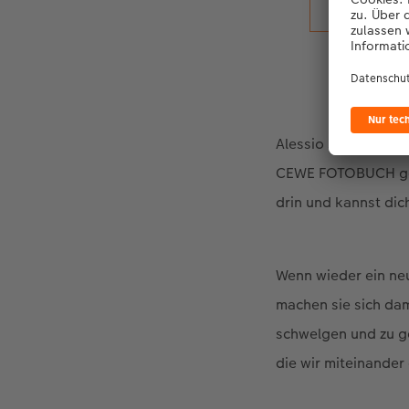
Alessio schätzt Laur
CEWE FOTOBUCH gesta
drin und kannst dich
Wenn wieder ein neu
machen sie sich dam
schwelgen und zu ge
die wir miteinander