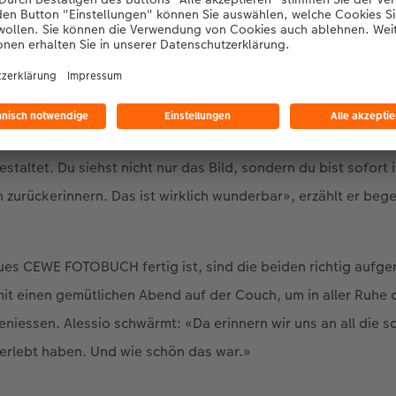
as Kreativität: «Ich finde das einfach mega, mit wie viel Liebe
ltet. Du siehst nicht nur das Bild, sondern du bist sofort 
 zurückerinnern. Das ist wirklich wunderbar», erzählt er bege
es CEWE FOTOBUCH fertig ist, sind die beiden richtig aufge
it einen gemütlichen Abend auf der Couch, um in aller Ruhe 
niessen. Alessio schwärmt: «Da erinnern wir uns an all die
 erlebt haben. Und wie schön das war.»