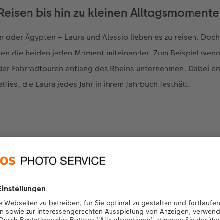
Reisen bis hin zu kleinen Alltagsmoment
 oder Ägypten – Laura und Alessio lieben es zu reisen. Doch
sen die beiden jeden Moment miteinander. Zum Beispiel wen
er Fahrradtouren entlang des Rheins unternehmen. Dabei en
fies, die Laura jedes Jahr in ihrem Jahrbuch festhält.
 liebe es, Jahrbücher zu gestalten, weil i
FOTOBUCH die ganzen Erinnerungen des 
alten und für die Ewigkeit konservieren 
Laura Zwerenz