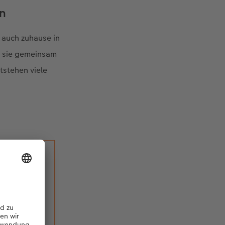
en
 auch zuhause in
n sie gemeinsam
tstehen viele
ch im
Jahres
kann.»