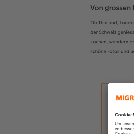
Von grossen 
Ob Thailand, London
der Schweiz genies
kochen, wandern od
schöne Fotos und Sel
«Ich
CEWE 
festh