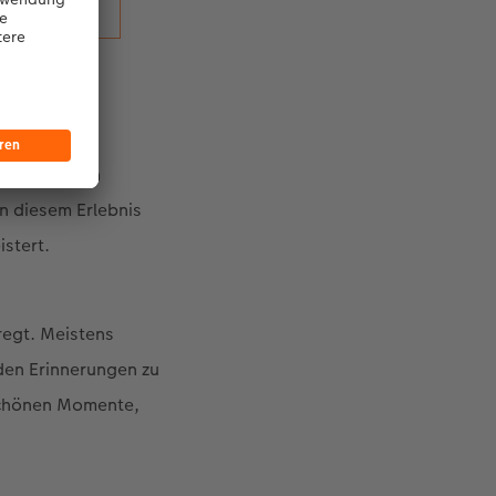
 Laura so ein
in diesem Erlebnis
istert.
regt. Meistens
den Erinnerungen zu
 schönen Momente,