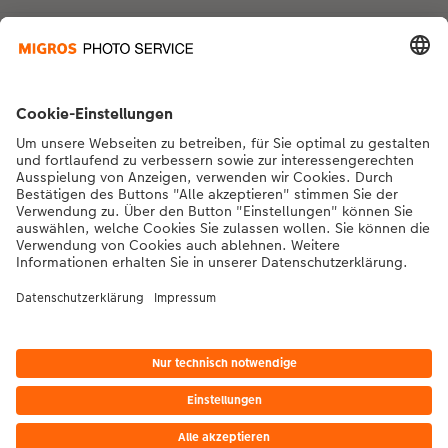
Kontakt & Hilfe
Die Migros
Bei Fragen zu Produkten oder der Bestellung können Sie uns gerne von
Montag bis Samstag von 8:00 – 20:00 Uhr und Sonntag von 10:00 –
20:00 Uhr (gesetzliche Feiertage ausgenommen) unter der
Telefonnummer
043 5500 564
kontaktieren.
DE
|
FR
|
IT
*Die Preise gelten inkl. MWST zzgl. Versandkosten gem.
Preisliste
Das abgebildete
Produkt hat ggfs. einen höheren Preis.
|
AGB
|
Datenschutz
|
Impressum