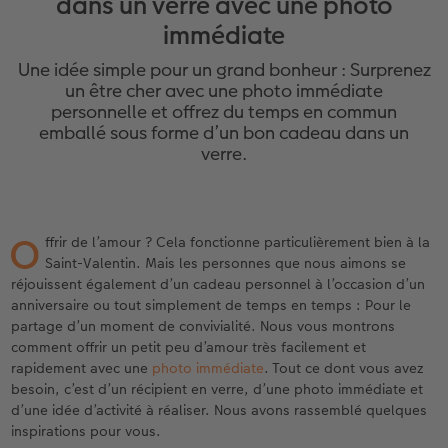
dans un verre avec une photo
eaux
Étui personnalisé
Tirages photo sur papier recyclé
Affiche carte personnalisée
Autres occasions
Décoration
Calendriers muraux avec design
Carte de vœux personnalisée
pour l’anniversaire
Mariage
immédiate
Pochette souvenirs
Poster premium
Pêle-mêle
Cartes à rabat
Jeux
Calendrier mural A4
Planche de photos
Cadeaux de fête des mères
Livre de l’année
Une idée simple pour un grand bonheur : Surprenez
un être cher avec une photo immédiate
LIVRE PHOTO CEWE Bébé
Lot de photos
hexxas
Cartes photo
École et bureau
Calendrier mural A4 Panorama
Pêle-mêle
Cadeaux pour le départ
Concours photos
personnelle et offrez du temps en commun
emballé sous forme d’un bon cadeau dans un
Couverture en cuir et en lin
Autocollants photo
Photo sous plexi
Cartes postales
Animaux de compagnie
Calendrier mural A3
Photo polyptique
Cadeaux photo pour Pâques
Témoignages
verre.
 & App
Premières étapes
Tirages immédiats
Photo sur alu-dibond
Carte à l’unité
Faber-Castell
Calendrier de bureau carré
Photos d’identité biométriques
pour les jeunes mariés
O
ffrir de l’amour ? Cela fonctionne particulièrement bien à la
Possibilités de commande
Photo d’identité
Photo sur bois
Tirages créatifs
Accessoires
Trouvez un magasin
pour l’EVJF
Saint-Valentin. Mais les personnes que nous aimons se
réjouissent également d’un cadeau personnel à l’occasion d’un
Exemples
Accessoires
Tableau photo Prestige
Boîte cadeau photo
anniversaire ou tout simplement de temps en temps : Pour le
partage d’un moment de convivialité. Nous vous montrons
Témoignages clients
Photo sur carton mousse
Idées de cadeaux
comment offrir un petit peu d’amour très facilement et
rapidement avec une
photo immédiate
. Tout ce dont vous avez
besoin, c’est d’un récipient en verre, d’une photo immédiate et
Coffeetable Book «Art Collection»
Multi-déco
Carte cadeau CEWE
d’une idée d’activité à réaliser. Nous avons rassemblé quelques
inspirations pour vous.
Accessoires
Conseils décoration murale
Boîte à friandises personnalisée