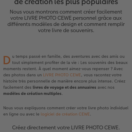
de création les plus populaires
eaux
Étui personnalisé
Tirages photo sur papier recyclé
Affiche carte personnalisée
Autres occasions
Décoration
Calendriers muraux avec design
Carte de vœux personnalisée
pour l’anniversaire
Mariage
Nous vous montrons comment créer facilement
Pochette souvenirs
Poster premium
Pêle-mêle
Cartes à rabat
Jeux
Calendrier mural A4
Planche de photos
Cadeaux de fête des mères
Livre de l’année
votre LIVRE PHOTO CEWE personnel grâce aux
différents modèles de design et comment remplir
votre livre de souvenirs.
LIVRE PHOTO CEWE Bébé
Lot de photos
hexxas
Cartes photo
École et bureau
Calendrier mural A4 Panorama
Pêle-mêle
Cadeaux pour le départ
Concours photos
Couverture en cuir et en lin
Autocollants photo
Photo sous plexi
Cartes postales
Animaux de compagnie
Calendrier mural A3
Photo polyptique
Cadeaux photo pour Pâques
Témoignages
 & App
D
u temps passé en famille, des aventures avec des amis ou
Premières étapes
Tirages immédiats
Photo sur alu-dibond
Carte à l’unité
Faber-Castell
Calendrier de bureau carré
Photos d’identité biométriques
pour les jeunes mariés
tout simplement profiter de la vie : Les souvenirs des beaux
moments restent. À quel moment aimez-vous repenser ? Avec
Possibilités de commande
Photo d’identité
Photo sur bois
Tirages créatifs
Accessoires
Trouvez un magasin
pour l’EVJF
des photos dans un
LIVRE PHOTO CEWE
, vous racontez votre
histoire très personnelle de manière encore plus intense. Créez
Exemples
Accessoires
Tableau photo Prestige
Boîte cadeau photo
facilement des
livres de voyage et des annuaires
avec nos
modèles de création multiples
.
Témoignages clients
Photo sur carton mousse
Idées de cadeaux
Nous vous expliquons comment créer votre livre photo individuel
en ligne ou avec le
logiciel de création CEWE
.
Coffeetable Book «Art Collection»
Multi-déco
Carte cadeau CEWE
Créez directement votre LIVRE PHOTO CEWE.
Accessoires
Conseils décoration murale
Boîte à friandises personnalisée