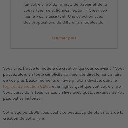
fait votre choix du format, du papier et de la
couverture, sélectionnez l’option « Créer soi-
même » sans assistant. Une sélection avec
des propositions de différents modèles de
création apparaît.
Choisissez un modèle : Cherchez le modèle
Afficher plus
de création que vous souhaitez et cliquez sur
« Utiliser la sélection ». Faites glisser le
modèle sur l’espace de travail. Le modèle est
appliqué à l’ensemble de votre livre.
Téléchargez davantage de modèles : Tous les
Vous avez trouvé le modèle de création qui vous convient ? Vous
modèles ne sont pas préinstallés dès le
pouvez alors en toute simplicité commencer directement à faire
départ dans votre logiciel de création CEWE.
de vos plus beaux moments un livre photo individuel dans le
Cliquez sur « Découvrir d’autres contenus en
logiciel de création CEWE
et en ligne. Quel que soit votre choix :
ligne » pour télécharger d’autres designs
Vous aurez dans tous les cas un livre avec quelques-unes de vos
attrayants.
plus belles histoires.
Placez les photos et les textes : Il ne vous
reste plus qu’à remplir les espaces réservés.
Votre équipe CEWE vous souhaite beaucoup de plaisir lors de la
Cliquez sur « Photos & vidéos » pour
création de votre livre.
sélectionner les contenus appropriés.