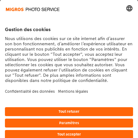
Contact et aide
La Migros
Si vous avez des questions concernant nos produits ou votre commande,
n'hésitez pas à nous contacter du lundi au dimanche, de 9h00 à 20h00
(hors jours fériés), au numéro de téléphone
043 5500 295
• 7j/7 • de 9h à
20h
DE
|
FR
|
IT
* Les prix s’entendent TVA comprise, frais de traitement et/ou d’envoi en sus,
conformément aux
tarifs.
Le produit présenté a éventuellement un prix plus élevé.
|
Conditions générales
|
Protection des données
|
Mentions légales