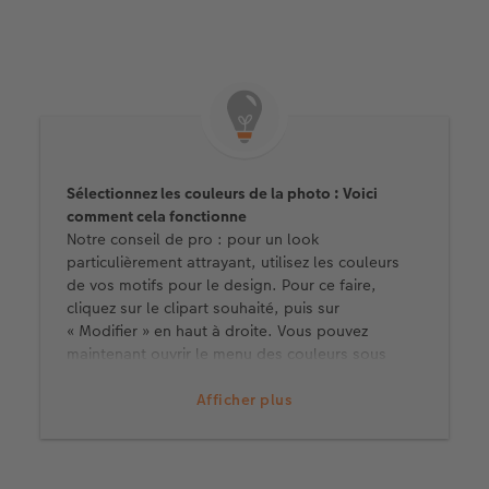
Sélectionnez les couleurs de la photo : Voici
comment cela fonctionne
Notre conseil de pro : pour un look
particulièrement attrayant, utilisez les couleurs
de vos motifs pour le design. Pour ce faire,
cliquez sur le clipart souhaité, puis sur
« Modifier » en haut à droite. Vous pouvez
maintenant ouvrir le menu des couleurs sous
« Couleurs & Réflexion » et ensuite la fenêtre
« Sélectionner les couleurs... ». Sélectionnez le
Afficher plus
symbole de la pipette et cliquez avec la souris
sur la couleur de votre photo que vous souhaitez
utiliser pour le clipart.