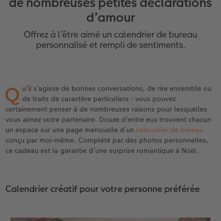
de nombreuses petites déclarations
eaux
Étui personnalisé
Tirages photo sur papier recyclé
Affiche carte personnalisée
Autres occasions
Décoration
Calendriers muraux avec design
Carte de vœux personnalisée
pour l’anniversaire
Mariage
d’amour
Pochette souvenirs
Poster premium
Pêle-mêle
Cartes à rabat
Jeux
Calendrier mural A4
Planche de photos
Cadeaux de fête des mères
Livre de l’année
Offrez à l’être aimé un calendrier de bureau
personnalisé et rempli de sentiments.
LIVRE PHOTO CEWE Bébé
Lot de photos
hexxas
Cartes photo
École et bureau
Calendrier mural A4 Panorama
Pêle-mêle
Cadeaux pour le départ
Concours photos
Couverture en cuir et en lin
Autocollants photo
Photo sous plexi
Cartes postales
Animaux de compagnie
Calendrier mural A3
Photo polyptique
Cadeaux photo pour Pâques
Témoignages
 & App
Q
u’il s’agisse de bonnes conversations, de rire ensemble ou
Premières étapes
Tirages immédiats
Photo sur alu-dibond
Carte à l’unité
Faber-Castell
Calendrier de bureau carré
Photos d’identité biométriques
pour les jeunes mariés
de traits de caractère particuliers : vous pouvez
certainement penser à de nombreuses raisons pour lesquelles
vous aimez votre partenaire. Douze d’entre eux trouvent chacun
Possibilités de commande
Photo d’identité
Photo sur bois
Tirages créatifs
Accessoires
Trouvez un magasin
pour l’EVJF
un espace sur une page mensuelle d’un
calendrier de bureau
conçu par moi-même. Complété par des photos personnelles,
Exemples
Accessoires
Tableau photo Prestige
Boîte cadeau photo
ce cadeau est la garantie d’une surprise romantique à Noël.
Témoignages clients
Photo sur carton mousse
Idées de cadeaux
Calendrier créatif pour votre personne préférée
Coffeetable Book «Art Collection»
Multi-déco
Carte cadeau CEWE
Accessoires
Conseils décoration murale
Boîte à friandises personnalisée