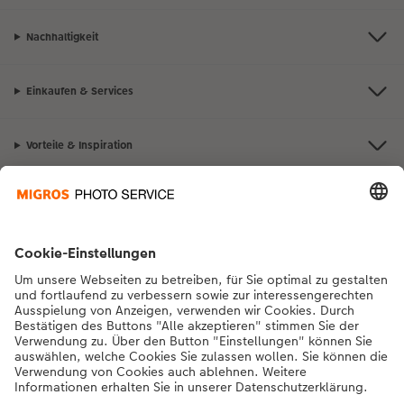
Nachhaltigkeit
Einkaufen & Services
Vorteile & Inspiration
Kontakt & Hilfe
Die Migros
Bei Fragen zu Produkten oder der Bestellung können Sie uns gerne von
Montag bis Samstag von 8:00 – 20:00 Uhr und Sonntag von 10:00 –
20:00 Uhr (gesetzliche Feiertage ausgenommen) unter der
Telefonnummer
043 5500 564
kontaktieren.
DE
|
FR
|
IT