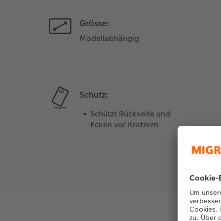
Grösse:
Modellabhängig
Schutz:
Schützt Rückseite und
Ecken vor Kratzern