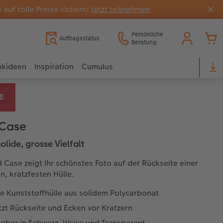
uf tolle Preise sichern!
Jetzt teilnehmen
Persönliche
Auftragsstatus
Beratung
nkideen
Inspiration
Cumulus
 Case
solide, grosse Vielfalt
 Case zeigt Ihr schönstes Foto auf der Rückseite einer
n, kratzfesten Hülle.
e Kunststoffhülle aus solidem Polycarbonat
zt Rückseite und Ecken vor Kratzern
ügbar in Schwarz, Weiss und Transparent