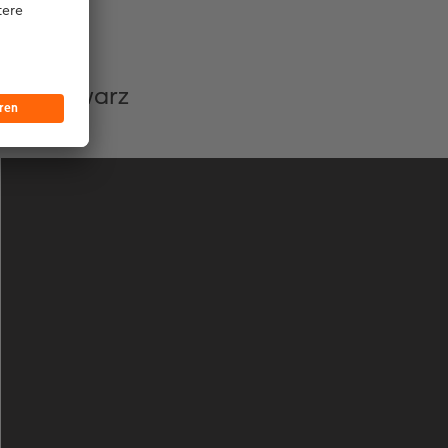
lick
 und Schwarz