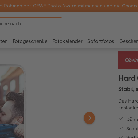
m Rahmen des CEWE Photo Award mitmachen und die Chance a
rten
Fotogeschenke
Fotokalender
Sofortfotos
Gesche
Hard
Stabil, 
Das Hard
schlanke
Dünn
Schüt
Verf