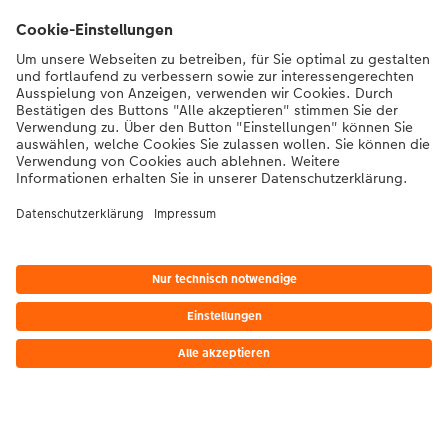
Kontakt & Hilfe
Die Migros
Bei Fragen zu Produkten oder der Bestellung können Sie uns gerne von
Montag bis Samstag von 8:00 – 20:00 Uhr und Sonntag von 10:00 –
20:00 Uhr (gesetzliche Feiertage ausgenommen) unter der
Telefonnummer
043 5500 564
kontaktieren.
DE
|
FR
|
IT
*Die Preise gelten inkl. MWST zzgl. Versandkosten gem.
Preisliste
Das abgebildete
Produkt hat ggfs. einen höheren Preis.
|
AGB
|
Datenschutz
|
Impressum