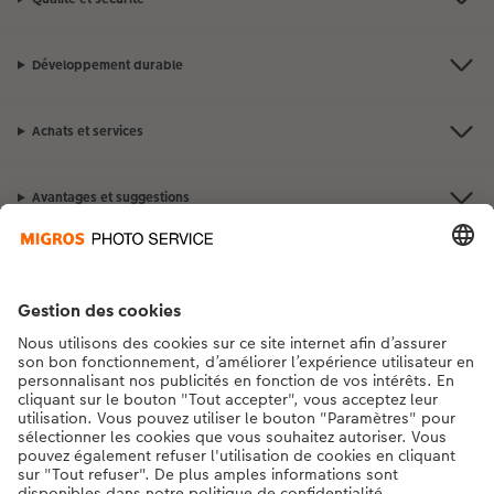
Développement durable
Achats et services
Avantages et suggestions
Contact et aide
La Migros
Si vous avez des questions concernant nos produits ou votre commande,
n'hésitez pas à nous contacter du lundi au dimanche, de 9h00 à 20h00
(hors jours fériés), au numéro de téléphone
043 5500 295
• 7j/7 • de 9h à
20h
DE
|
FR
|
IT