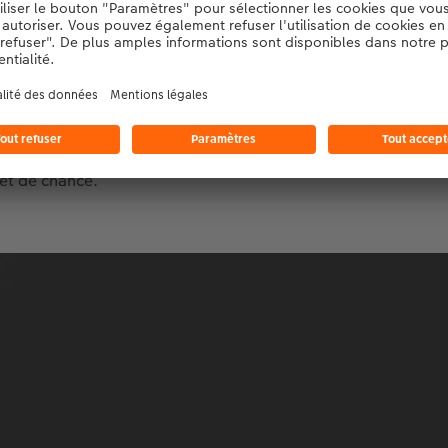
s beau moment photographique ?
i pu photographier une salamandre tachetée. Il y a très peu d
rêt près de chez moi. C’est un animal que je vois rarement. J
ier une. Quand j’ai enfin réussi, ce fut vraiment quelque cho
et de chance.