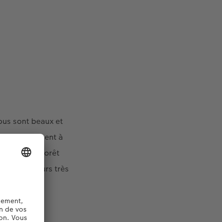
ous sont beaux et
asse simplement à
trer que la forêt
t des couleurs très