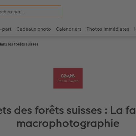
e-part
Cadeaux photo
Calendriers
Photos immédiates
ns les forêts suisses
ets des forêts suisses : La f
macrophotographie