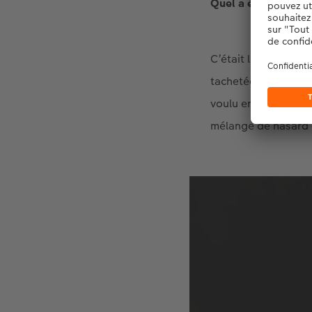
Quel a été ton plu
C’était lorsque j’a
tachetées dans la fo
voulu en photograph
mélange de hasard 