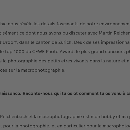
e nous révèle les détails fascinants de notre environnement
récisément ce dont nous avons pu discuter avec Martin Reic
d’Urdorf, dans le canton de Zurich. Deux de ses impressionn
 le top 1000 du CEWE Photo Award, le plus grand concours p
ns la photographie des petits êtres vivants dans la nature et
uces sur la macrophotographie.
nnaissance. Raconte-nous qui tu es et comment tu es venu à 
n Reichenbach et la macrophotographie est mon hobby et ma 
t pour la photographie, et en particulier pour la macrophot