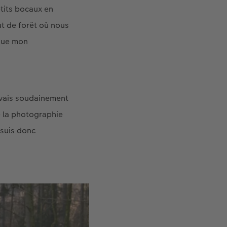
etits bocaux en
ut de forêt où nous
 que mon
’avais soudainement
de la photographie
 suis donc