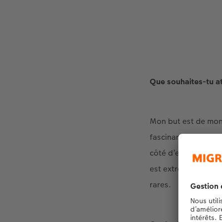
Que souhaites-tu at
Mon but est de mont
fascinants, même si
côté d’eux, car ils 
est extrêmement viv
rares.