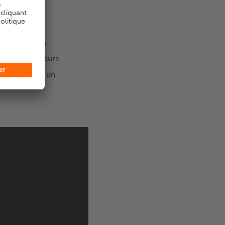
e salamandres
’ai donc toujours
se d’unique, un