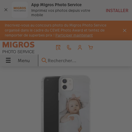
App Migros Photo Service
Imprimez vos photos depuis votre
mobile
Inscrivez-vous au concours photo du Migros Photo Service
organisé dans le cadre du CEWE Photo Award et tentez de
remporter de superbes prix !
Participer maintenant
Menu
Menu
LIVRE PHOTO CEWE
Tirages photo
Décos murales
Faire-part
Cadeaux photo
Calendriers
Photos immédiates
Idées de cadeaux
Inspirations
 CEWE
Aperçu
Aperçu
Aperçu
Aperçu
Aperçu
Aperçu
Aperçu
Aperçu
Aperçu
s
Formats
Tirages photo
Photo sur toile
Mariage
Coques
Calendriers muraux
Photos immédiates
pour grands-parents
Voyage & vacances
Couvertures
Tirage photo encadré
Poster Premium
Naissance
Puzzles photo
Calendriers de bureau
Photos immédiates avec cadre
pour les amoureux
Idées de cadeaux