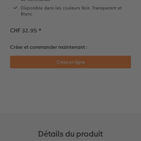
Disponible dans les couleurs Noir, Transparent et
Témoignages clients
Photo sur carton mousse
Idées de cadeaux
Blanc
Coffeetable Book «Art Collection»
Multi-déco
Carte cadeau CEWE
CHF 32.95
*
Accessoires
Conseils décoration murale
Boîte à friandises personnalisée
Créer et commander maintenant :
Accessoires
Nouveautés
Détails du produit