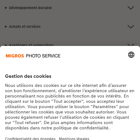
Développement durable
Achats et services
Avantages et suggestions
Contact et aide
La Migros
Si vous avez des questions concernant nos produits ou votre commande,
n'hésitez pas à nous contacter du lundi au dimanche, de 9h00 à 20h00
(hors jours fériés), au numéro de téléphone
043 5500 295
• 7j/7 • de 9h à
20h
DE
|
FR
|
IT