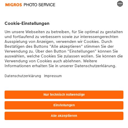
*Die Preise gelten inkl. MWST zzgl. Versandkosten gem.
Preisliste
|
AGB
|
Datenschutz
|
Impressum