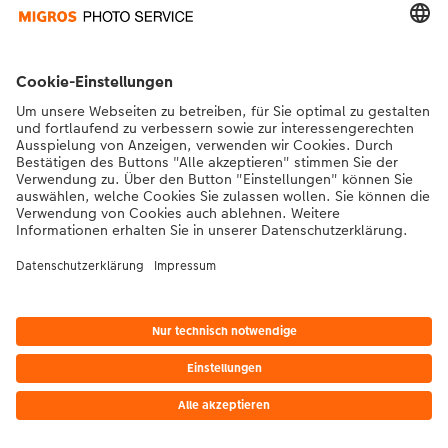
*Die Preise gelten inkl. MWST zzgl. Versandkosten gem.
Preisliste
|
AGB
|
Datenschutz
|
Impressum